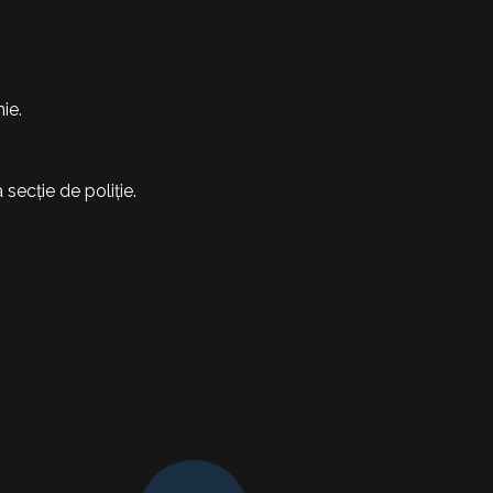
ie.
secție de poliție.