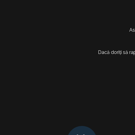
As
Dacă doriți să ra