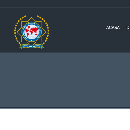
ACASA
D