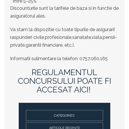
intre 5-25%
Discounturile sunt la tarifele de baza si in functie de
asiguratorul ales.
Va stam la dispozitie cu toate tipurile de asigurari(
raspunderi civile,profesionale,sanatate,viata,pensii-
private,garantii financiare, etc.).
Informatii sulimentare la telefon: 0757.060.165
REGULAMENTUL
CONCURSULUI POATE FI
ACCESAT AICI!
CATEGORIES:
ARTICOLE RECENTE