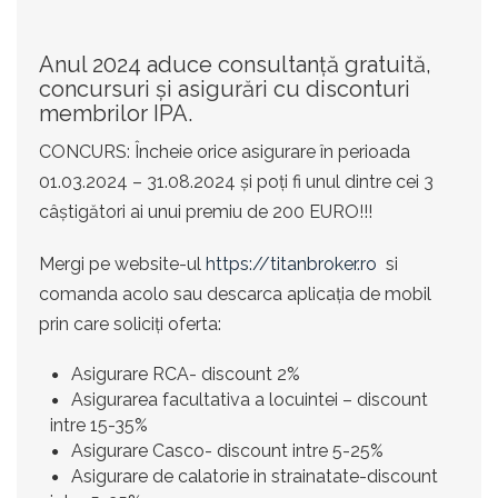
Anul 2024
aduce consultanță gratuită,
concursuri și asigurări cu disconturi
membrilor IPA.
CONCURS:
Încheie orice asigurare în perioada
01.03.2024 – 31.08.2024
și poți fi unul dintre cei
3
câștigători
ai unui premiu de
200 EURO
!!!
Mergi pe website-ul
https://titanbroker.ro
si
comanda acolo sau descarca
aplicația de mobil
prin care soliciți oferta:
Asigurare RCA- discount 2%
Asigurarea facultativa a locuintei – discount
intre 15-35%
Asigurare Casco- discount intre 5-25%
Asigurare de calatorie in strainatate-discount