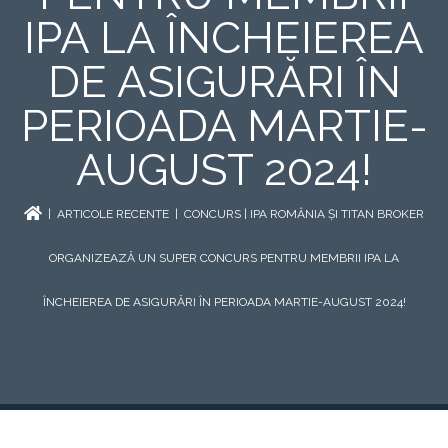
IPA LA ÎNCHEIEREA
DE ASIGURĂRI ÎN
PERIOADA MARTIE-
AUGUST 2024!
|
ARTICOLE RECENTE
| CONCURS | IPA ROMÂNIA ȘI TITAN BROKER
ORGANIZEAZĂ UN SUPER CONCURS PENTRU MEMBRII IPA LA
ÎNCHEIEREA DE ASIGURĂRI ÎN PERIOADA MARTIE-AUGUST 2024!