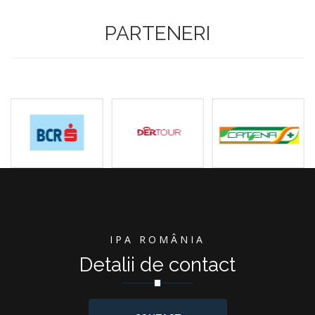
PARTENERI
IPA ROMÂNIA
Detalii de contact