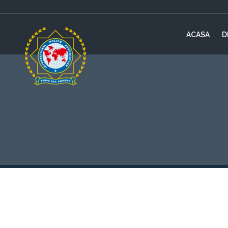
ACASA
D