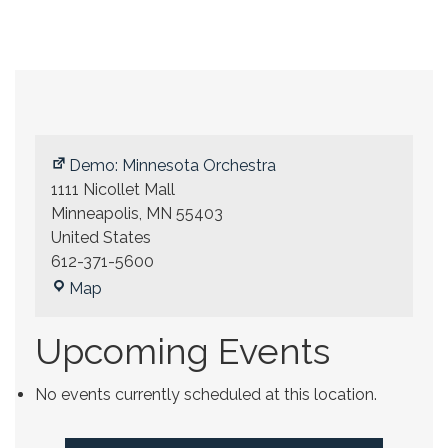
Demo: Minnesota Orchestra
1111 Nicollet Mall
Minneapolis
,
MN
55403
United States
612-371-5600
Demo:
Map
Minnesota
Orchestra
Upcoming Events
No events currently scheduled at this location.