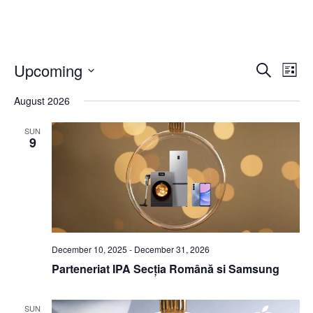
Even
Ev
Upcoming
Search
List
Vi
Select
Sear
date.
August 2026
Na
and
SUN
View
9
Navi
December 10, 2025
-
December 31, 2026
Parteneriat IPA Secția Română si Samsung
SUN