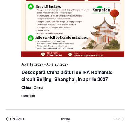
April 19, 2027
-
April 26, 2027
Descoperă China alături de IPA România:
circuit Beijing–Shanghai, în aprilie 2027
China
, China
euro1459
Events
Previous
Today
Next
Events