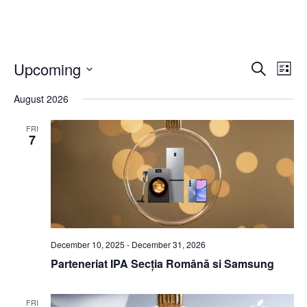
Even
Ev
Upcoming
Search
List
Vi
Select
Sear
date.
August 2026
Na
and
FRI
View
7
Navi
December 10, 2025
-
December 31, 2026
Parteneriat IPA Secția Română si Samsung
FRI