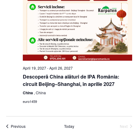
April 19, 2027
-
April 26, 2027
Descoperă China alături de IPA România:
circuit Beijing–Shanghai, în aprilie 2027
China
, China
euro1459
Events
Previous
Today
Next
Events