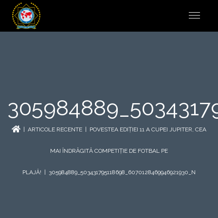
305984889_5034317
|
ARTICOLE RECENTE
|
POVESTEA EDIȚIEI 11 A CUPEI JUPITER, CEA
MAI ÎNDRĂGITĂ COMPETIȚIE DE FOTBAL PE
PLAJĂ!
| 305984889_503431795118698_6070128469946921930_N