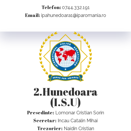
Telefon:
0744.332.191
Email:
ipahunedoara1@iparomania.ro
2.Hunedoara
(I.S.U)
Presedinte:
Lomonar Cristian Sorin
Secretar:
Incau Catalin Mihai
Trezorier:
Naidin Cristian