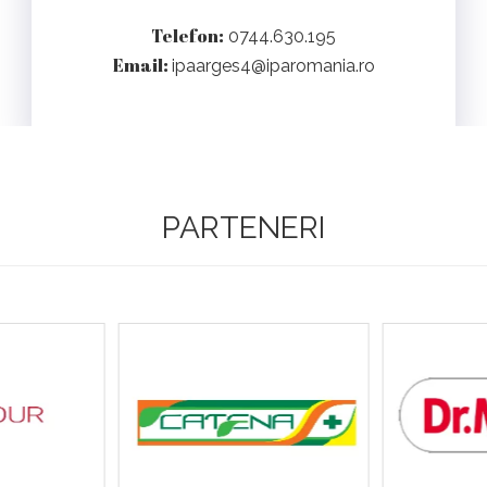
Telefon:
0744.630.195
Email:
ipaarges4@iparomania.ro
PARTENERI