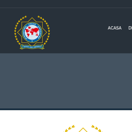
ACASA
D