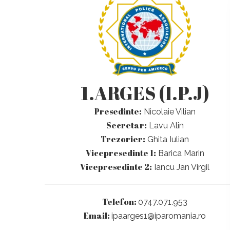
1.ARGES (I.P.J)
Presedinte:
Nicolaie Vilian
Secretar:
Lavu Alin
Trezorier:
Ghita Iulian
Vicepresedinte 1:
Barica Marin
Vicepresedinte 2:
Iancu Jan Virgil
Telefon:
0747.071.953
Email:
ipaarges1@iparomania.ro