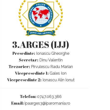
3.ARGES (IJJ)
Presedinte:
Ionascu Gheorghe
Secretar:
Dinu Valentin
Trezorier:
Pîrvulescu Radu Marian
Vicepresedinte 1:
Gales Ion
Vicepresedinte 2:
Ionascu Alin Ionut
Telefon:
0747.063.386
Email:
ipaarges3@iparomania.ro