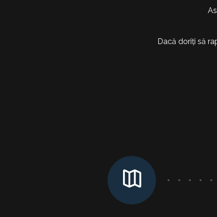
As
Dacă doriți să ra