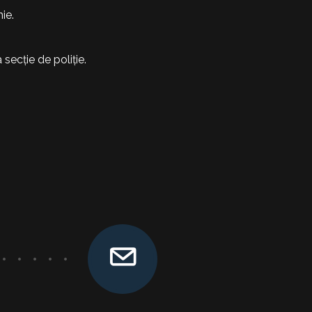
ie.
secție de poliție.