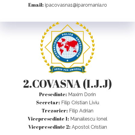
Email:
ipacovasna1@iparomania.ro
2.COVASNA (I.J.J)
Presedinte:
Maxim Dorin
Secretar:
Filip Cristian Liviu
Trezorier:
Filip Adrian
Vicepresedinte 1:
Manailescu Ionel
Vicepresedinte 2:
Apostol Cristian