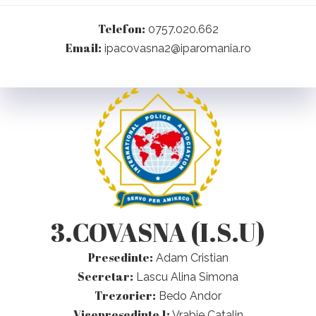
Telefon:
0757.020.662
Email:
ipacovasna2@iparomania.ro
3.COVASNA (I.S.U)
Presedinte:
Adam Cristian
Secretar:
Lascu Alina Simona
Trezorier:
Bedo Andor
Vicepresedinte 1:
Vrabie Catalin