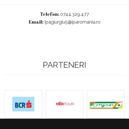
Telefon:
0744.329.477
Email:
ipagiurgiu5@iparomania.ro
PARTENERI