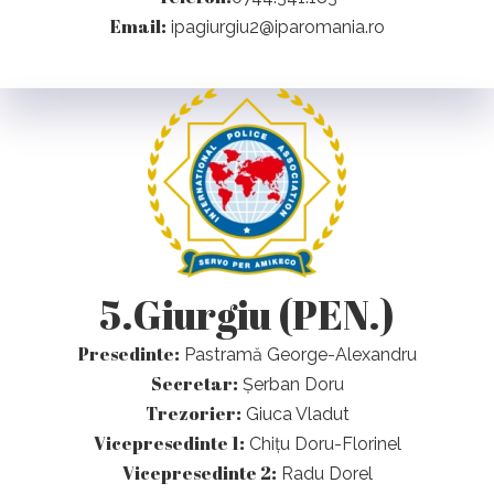
Email:
ipagiurgiu2@iparomania.ro
5.Giurgiu (PEN.)
Presedinte:
Pastramă George-Alexandru
Secretar:
Șerban Doru
Trezorier:
Giuca Vladut
Vicepresedinte 1:
Chițu Doru-Florinel
Vicepresedinte 2:
Radu Dorel