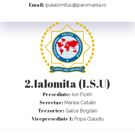
Email:
ipaialomita1@iparomania.ro
2.Ialomita (I.S.U)
Presedinte:
Ion Florin
Secretar:
Manea Catalin
Trezorier:
Galca Bogdan
Vicepresedinte 1:
Popa Claudiu