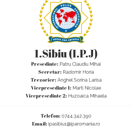
1.Sibiu (I.P.J)
Presedinte:
Patru Claudiu Mihai
Secretar:
Radomir Horia
Trezorier:
Anghel Sorina Larisa
Vicepresedinte 1:
Marti Nicolae
Vicepresedinte 2:
Huzoaica Mihaela
Telefon:
0744.342.390
Email:
ipasibiu1@iparomania.ro