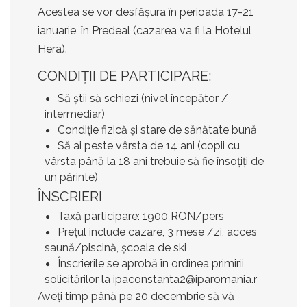
Acestea se vor desfășura în perioada 17-21
ianuarie, în Predeal (cazarea va fi la Hotelul
Hera).
CONDIȚII DE PARTICIPARE:
Să știi să schiezi (nivel începător /
intermediar)
Condiție fizică și stare de sănătate bună
Să ai peste vârsta de 14 ani (copii cu
vârsta până la 18 ani trebuie să fie însoțiți de
un părinte)
ÎNSCRIERI
Taxă participare:
1900 RON/pers
Prețul include cazare, 3 mese /zi, acces
saună/piscină, școala de ski
Înscrierile se aprobă în ordinea primirii
solicitărilor la
ipaconstanta2@iparomania.r
Aveți timp până pe 20 decembrie să vă