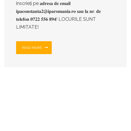
înscrieți pe 𝐚𝐝𝐫𝐞𝐬𝐚 𝐝𝐞 𝐞𝐦𝐚𝐢𝐥
𝐢𝐩𝐚𝐜𝐨𝐧𝐬𝐭𝐚𝐧𝐭𝐚𝟐@𝐢𝐩𝐚𝐫𝐨𝐦𝐚𝐧𝐢𝐚.𝐫𝐨 𝐬𝐚𝐮 𝐥𝐚 𝐧𝐫. 𝐝𝐞
𝐭𝐞𝐥𝐞𝐟𝐨𝐧 𝟎𝟕𝟐𝟐 𝟓𝟓𝟔 𝟖𝟗𝟒! LOCURILE SUNT
LIMITATE!
READ MORE