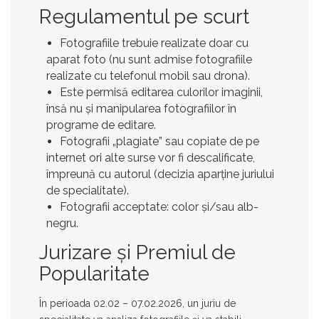
Regulamentul pe scurt
Fotografiile trebuie realizate
doar cu
aparat foto
(
nu
sunt admise fotografiile
realizate cu
telefonul mobil
sau
drona
).
Este permisă
editarea culorilor imaginii
,
însă
nu
și
manipularea
fotografiilor în
programe de editare.
Fotografii „
plagiate
” sau copiate de pe
internet ori alte surse vor fi
descalificate
,
împreună cu autorul (decizia aparține
juriului
de specialitate
).
Fotografii acceptate:
color
și/sau
alb-
negru
.
Jurizare și Premiul de
Popularitate
În perioada
02.02 – 07.02.2026
, un
juriu de