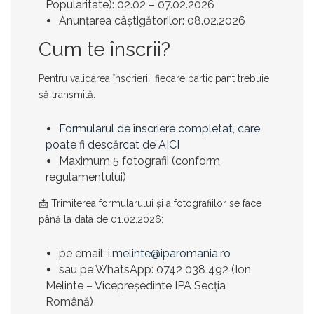
Popularitate):
02.02 – 07.02.2026
Anunțarea câștigătorilor:
08.02.2026
Cum te înscrii?
Pentru validarea înscrierii, fiecare participant trebuie
să transmită:
Formularul de înscriere completat, care
poate fi descărcat de AICI
Maximum 5 fotografii
(conform
regulamentului)
📩 Trimiterea formularului și a fotografiilor se face
până la data de 01.02.2026
:
pe email:
i.melinte@iparomania.ro
sau pe WhatsApp:
0742 038 492
(Ion
Melinte – Vicepreședinte IPA Secția
Română)