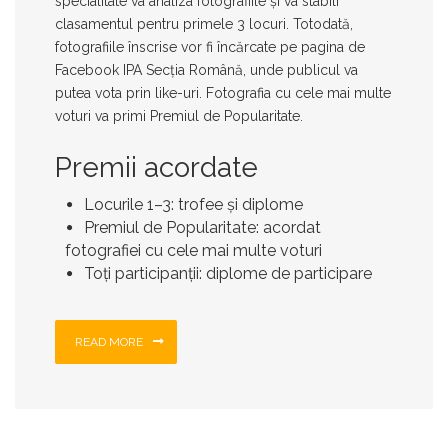
specialitate
va analiza fotografiile și va stabili
clasamentul pentru
primele 3 locuri
. Totodată,
fotografiile înscrise vor fi încărcate pe pagina de
Facebook
IPA Secția Română
, unde publicul va
putea vota prin
like-uri
. Fotografia cu cele mai multe
voturi va primi
Premiul de Popularitate
.
Premii acordate
Locurile 1–3:
trofee și diplome
Premiul de Popularitate:
acordat
fotografiei cu cele mai multe voturi
Toți participanții:
diplome de participare
READ MORE