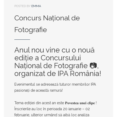
POSTED BY
EMMA
Concurs Național de
Fotografie
Anul nou vine cu o nouă
ediție a Concursului
Național de Fotografie 📷,
organizat de IPA România!
Evenimentul se adresează tuturor membrilor IPA
pasionați de această ramură!
Tema ediției din acest an este 𝐏𝐨𝐯𝐞𝐬𝐭𝐞𝐚 𝐮𝐧𝐞𝐢 𝐜𝐥𝐢𝐩𝐞 !
Înscrierile au loc în perioada
20 ianuarie – 02
februarie
, ulterior urmând să aibă loc analiza