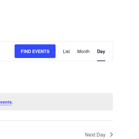
Event
FIND EVENTS
List
Month
Day
Views
Navigation
vents
.
Next Day