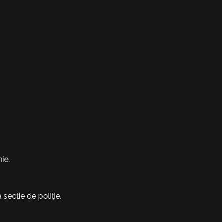
ie.
secție de poliție.