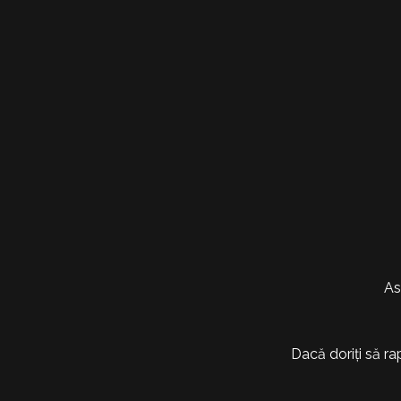
As
Dacă doriți să ra