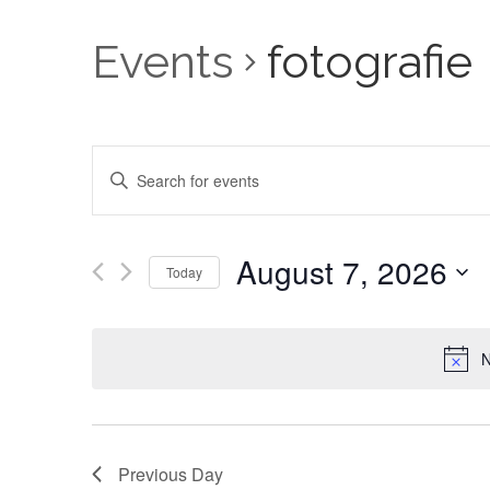
Events
fotografie
Events
Enter
Keyword.
Search
Search
for
and
Events
by
August 7, 2026
Keyword.
Views
Today
Select
Navigation
date.
N
Previous Day