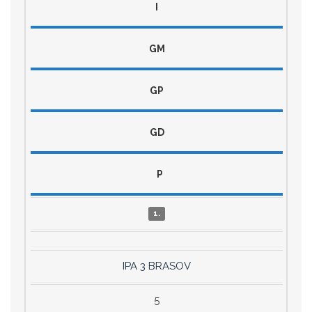
I
GM
GP
GD
P
1.
IPA 3 BRASOV
5