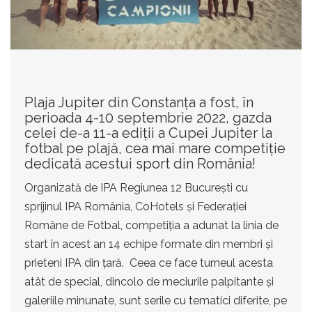
Plaja Jupiter din Constanța a fost, în
perioada 4-10 septembrie 2022, gazda
celei de-a 11-a ediții a Cupei Jupiter la
fotbal pe plajă, cea mai mare competiție
dedicată acestui sport din România!
Organizată de IPA Regiunea 12 București cu
sprijinul IPA România, CoHotels și Federației
Române de Fotbal, competiția a adunat la linia de
start în acest an 14 echipe formate din membri și
prieteni IPA din țară. Ceea ce face turneul acesta
atât de special, dincolo de meciurile palpitante și
galeriile minunate, sunt serile cu tematici diferite, pe