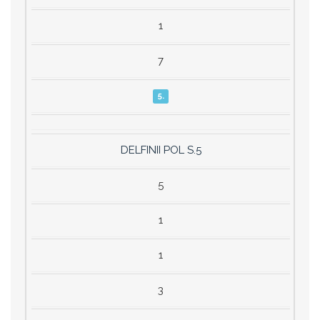
1
7
5.
DELFINII POL S.5
5
1
1
3