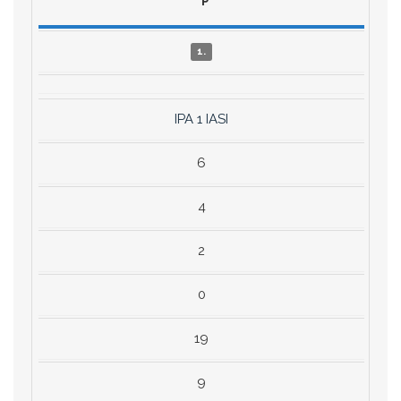
P
1.
IPA 1 IASI
6
4
2
0
19
9