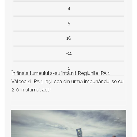
4
5
16
-11
1
În finala turneului s-au întâlnit Regiunile IPA 1
Vâlcea și IPA 1 Iași, cea din urmă impunându-se cu
2-0 în ultimul act!