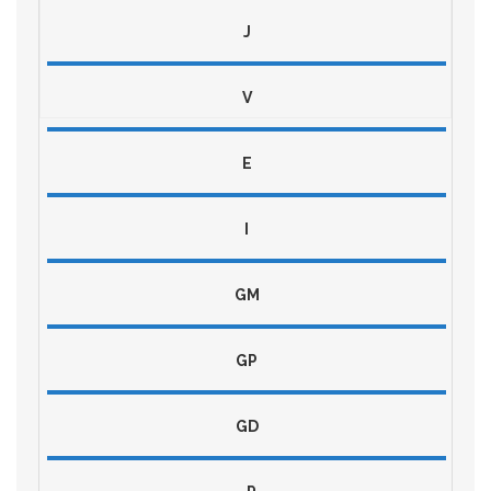
J
V
E
I
GM
GP
GD