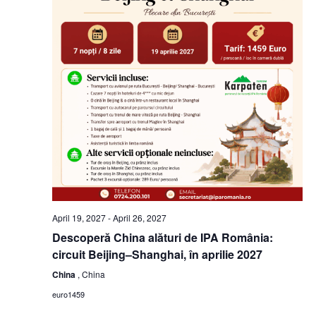
April 19, 2027
-
April 26, 2027
Descoperă China alături de IPA România:
circuit Beijing–Shanghai, în aprilie 2027
China
, China
euro1459